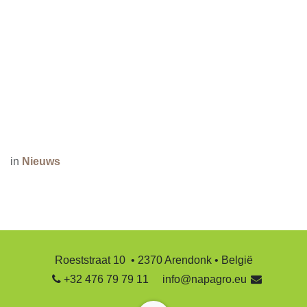
in
Nieuws
Roeststraat 10 • 2370 Arendonk • België
+32 476 79 79 11
info@napagro.eu