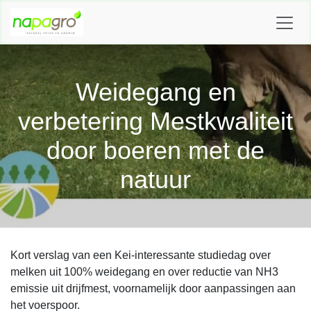
OVERSLAAN NAAR INHOUD
Weidegang en
verbetering Mestkwaliteit
door boeren met de
natuur
Kort verslag van een Kei-interessante studiedag over
melken uit 100% weidegang en over reductie van NH3
emissie uit drijfmest, voornamelijk door aanpassingen aan
het voerspoor.