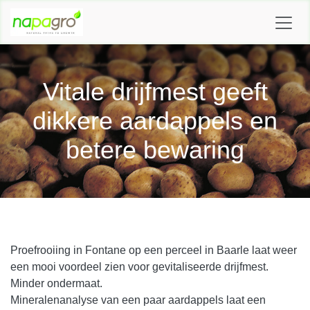
OVERSLAAN NAAR INHOUD
Vitale drijfmest geeft
dikkere aardappels en
betere bewaring
Proefrooiing in Fontane op een perceel in Baarle laat weer
een mooi voordeel zien voor gevitaliseerde drijfmest.
Minder ondermaat.
Mineralenanalyse van een paar aardappels laat een