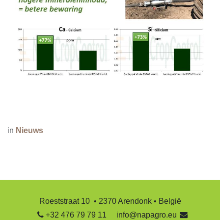
in
Nieuws
Roeststraat 10 • 2370 Arendonk • België
+32 476 79 79 11
info@napagro.eu