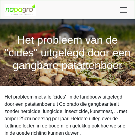
OVERSLAAN NAAR INHOUD
Het probleem van de
"cides" uitgelegd door een
gangbare patattenboer
Het probleem met alle 'cides' in de landbouw uitgelegd
door een patattenboer uit Colorado die gangbaar teelt
zonder herbicide, fungicide, insecticide, kunstmest, ... met
amper 25cm neerslag per jaar. Heldere uitleg over de
kettingeffecten in de bodem, en gelukkig ook hoe we snel
in de goede richting kunnen duwen.