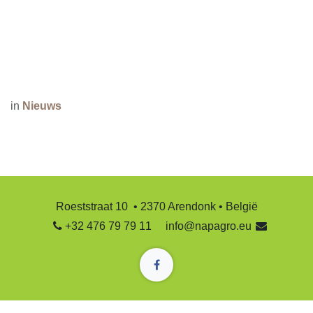
in
Nieuws
Roeststraat 10 • 2370 Arendonk • België
+32 476 79 79 11
info@napagro.eu