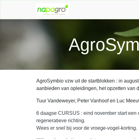
SKIP TO CONTENT
AgroSymb
AgroSymbio vzw uit de startblokken : in augu
aanbieden van opleidingen, het opzetten van d
Tuur Vandeweyer, Peter Vanhoof en Luc Meeu
6 daagse CURSUS : eind november start een c
regeneratieve richting.
Wees er snel bij voor de vroege-vogel-korting.