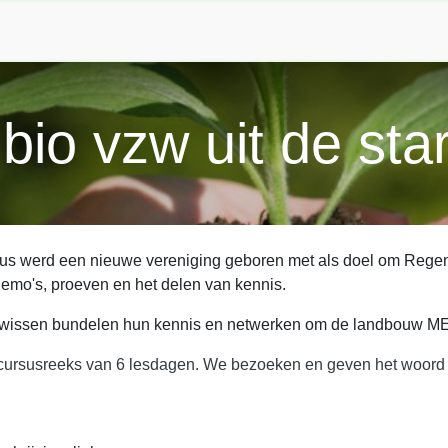
Home
Our solutions
News
About us
Con
io vzw uit de star
stus werd een nieuwe vereniging geboren met als doel om Rege
emo's, proeven en het delen van kennis.
wissen bundelen hun kennis en netwerken om de landbouw M
ursusreeks van 6 lesdagen. We bezoeken en geven het woord a